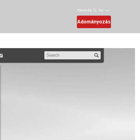
hu
Keresés
Adományozás