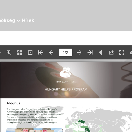
nökség
Hírek