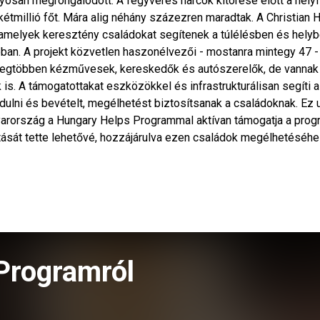
úlyosan megrongálódott. A fegyveres harcok kitörése előtt a helyi
millió főt. Mára alig néhány százezren maradtak. A Christian 
, amelyek keresztény családokat segítenek a túlélésben és hely
ban. A projekt közvetlen haszonélvezői - mostanra mintegy 47 -
. Legtöbben kézművesek, kereskedők és autószerelők, de vannak
 is. A támogatottakat eszközökkel és infrastrukturálisan segíti a
indulni és bevételt, megélhetést biztosítsanak a családoknak. Ez
rország a Hungary Helps Programmal aktívan támogatja a prog
ítását tette lehetővé, hozzájárulva ezen családok megélhetéséhe
Programról