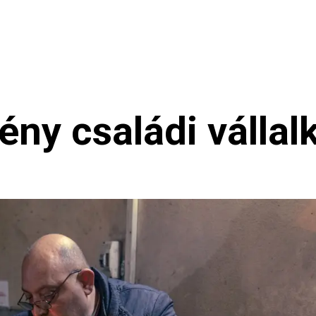
nökség
Hírek
tény családi válla