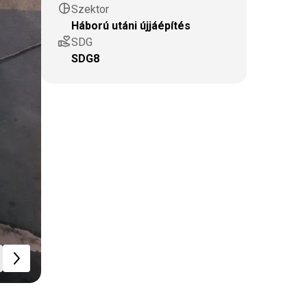
pie_chart
Szektor
Háború utáni újjáépítés
volunteer_activism
SDG
SDG8