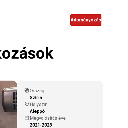
hu
Keresés
Adományozás
lkozások
globe
Ország
Szíria
location_on
Helyszín
Aleppó
calendar_month
Megvalósítás éve
2021-2023