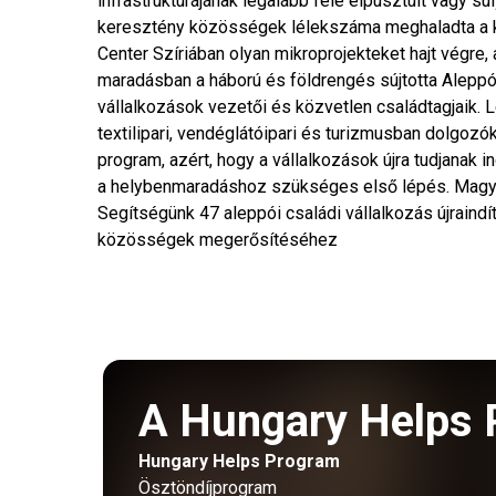
infrastruktúrájának legalább fele elpusztult vagy s
keresztény közösségek lélekszáma meghaladta a két
Center Szíriában olyan mikroprojekteket hajt végre
maradásban a háború és földrengés sújtotta Aleppó
vállalkozások vezetői és közvetlen családtagjaik
textilipari, vendéglátóipari és turizmusban dolgozók
program, azért, hogy a vállalkozások újra tudjanak 
a helybenmaradáshoz szükséges első lépés. Magya
Segítségünk 47 aleppói családi vállalkozás újraind
közösségek megerősítéséhez
A Hungary Helps 
Hungary Helps Program
Ösztöndíjprogram