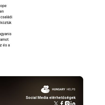
Hope
ben
 családi
 köztük
 ugyanis
ramot.
z és a
Social Media elérhetőségek