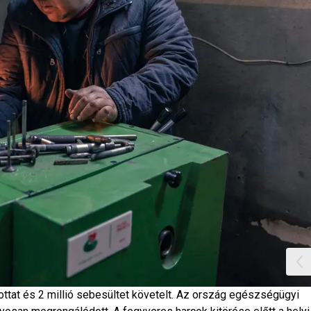
lottat és 2 millió sebesültet követelt. Az ország egészségügyi