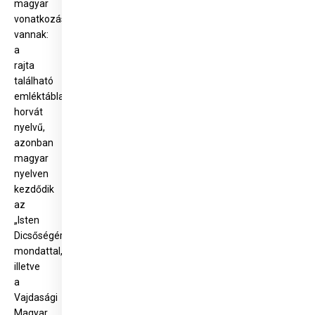
magyar
vonatkozásai
vannak:
a
rajta
található
emléktábla
horvát
nyelvű,
azonban
magyar
nyelven
kezdődik
az
„Isten
Dicsőségére”
mondattal,
illetve
a
Vajdasági
Magyar