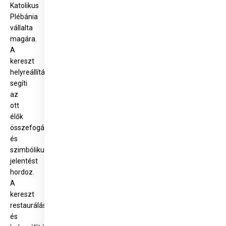
Katolikus
Plébánia
vállalta
magára.
A
kereszt
helyreállítása
segíti
az
ott
élők
összefogását
és
szimbólikus
jelentést
hordoz.
A
kereszt
restaurálása
és