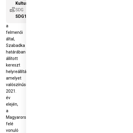
Kulturális örökségvédelem
főkonzulátusát,
volunteer_activism
SDG
segítséget
SDG16
kérve
a
felmenői
által,
Szabadka
határában
állított
kereszt
helyreállításához,
amelyet
valószínűsíthetően
2021.
év
elején,
a
Magyarország
felé
vonuló