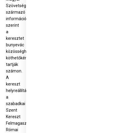
Szövetségtől
származó
információ
szerint
a
keresztet
bunyevác
közösséghez
köthetőként
tartják
számon.
A
kereszt
helyreállítását
a
szabadkai
Szent
Kereszt
Felmagasztalása
Római