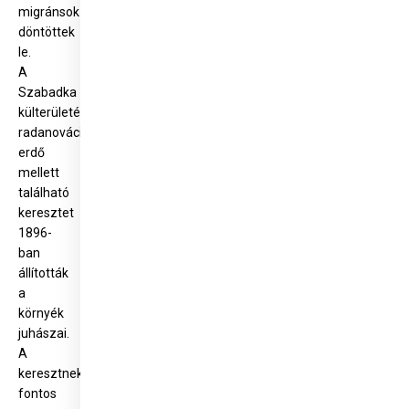
migránsok
döntöttek
le.
A
Szabadka
külterületén,
radanováci
erdő
mellett
található
keresztet
1896-
ban
állították
a
környék
juhászai.
A
keresztnek
fontos