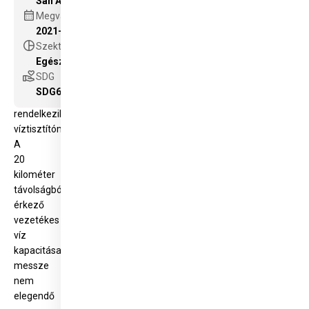
San Andres de Canoa
San
calendar_month
Megvalósítás éve
Andrés
2021-2024
de
pie_chart
Szektor
Canoa
Egészségügy - a humanitárius segítségnyújtás alapja
település
volunteer_activism
SDG
egyáltalán
SDG6
nem
rendelkezik
víztisztítóművel.
A
20
kilométer
távolságból
érkező
vezetékes
víz
kapacitása
messze
nem
elegendő