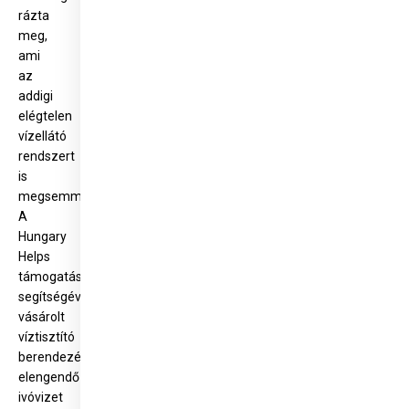
rázta
meg,
ami
az
addigi
elégtelen
vízellátó
rendszert
is
megsemmisítette.
A
Hungary
Helps
támogatása
segítségével
vásárolt
víztisztító
berendezés
elengendő
ivóvizet