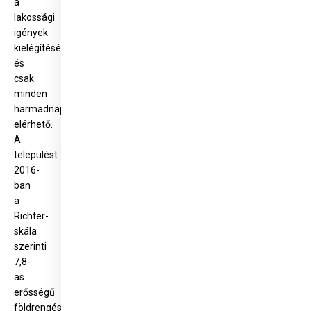
a
lakossági
igények
kielégítésére
és
csak
minden
harmadnap
elérhető.
A
települést
2016-
ban
a
Richter-
skála
szerinti
7,8-
as
erősségű
földrengés