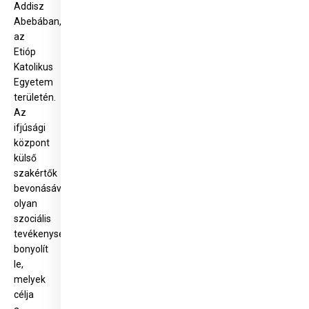
Addisz
Abebában,
az
Etióp
Katolikus
Egyetem
területén.
Az
ifjúsági
központ
külső
szakértők
bevonásával
olyan
szociális
tevékenységet
bonyolít
le,
melyek
célja