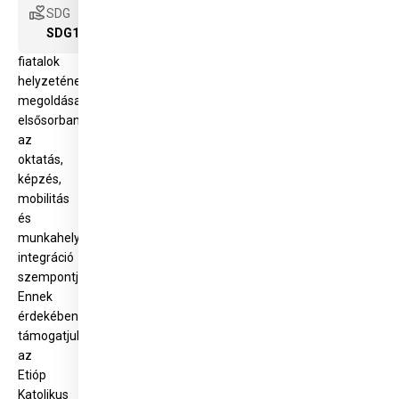
fenntarthatóság
volunteer_activism
SDG
szempontjából
SDG16
a
fiatalok
helyzetének
megoldása,
elsősorban
az
oktatás,
képzés,
mobilitás
és
munkahelypiaci
integráció
szempontjából.
Ennek
érdekében
támogatjuk
az
Etióp
Katolikus