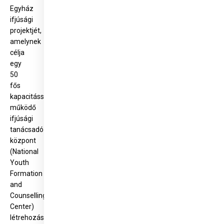
Egyház
ifjúsági
projektjét,
amelynek
célja
egy
50
fős
kapacitással
működő
ifjúsági
tanácsadó
központ
(National
Youth
Formation
and
Counselling
Center)
létrehozása