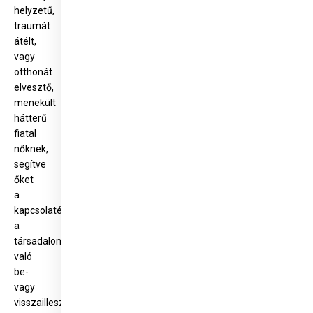
helyzetű,
traumát
átélt,
vagy
otthonát
elvesztő,
menekült
hátterű
fiatal
nőknek,
segítve
őket
a
kapcsolatépítésben,
a
társadalomba
való
be-
vagy
visszailleszkedésben,