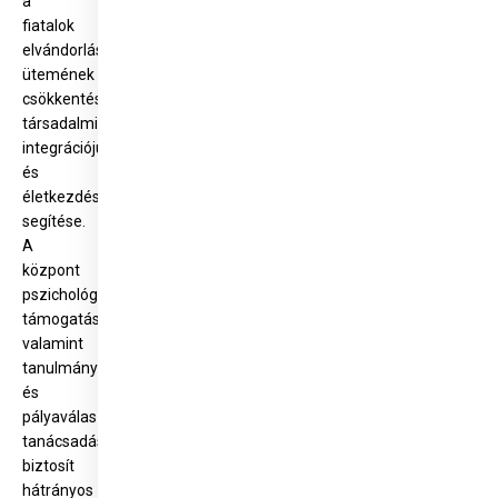
a
fiatalok
elvándorlási
ütemének
csökkentése,
társadalmi
integrációjuk
és
életkezdésük
segítése.
A
központ
pszichológiai
támogatást,
valamint
tanulmányi
és
pályaválasztási
tanácsadást
biztosít
hátrányos