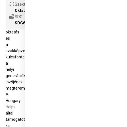
afrikai
pie_chart
Szektor
kontinens
Oktatás és szakképzés támogatása
szubszaharai
volunteer_activism
SDG
térsége.
SDG6
Az
oktatás
és
a
szakképzés
kulcsfontosságúak
a
helyi
generációk
jövőjének
megteremtésében.
A
Hungary
Helps
által
támogatott
kis