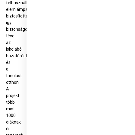
felhasználható
elemlámpákat
biztosítottak,
így
biztonságosabbá
téve
az
iskolából
hazatérést
és
a
tanulást
otthon.
A
projekt
több
mint
1000
diáknak
és