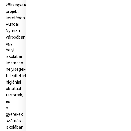
költségvetésű
projekt
keretében,
Rundai
Nyanza
városában
egy
helyi
iskolában
kézmosó
helyiségeket
telepítettek,
higiéniai
oktatást
tartottak,
és
a
gyerekek
számára
iskolában