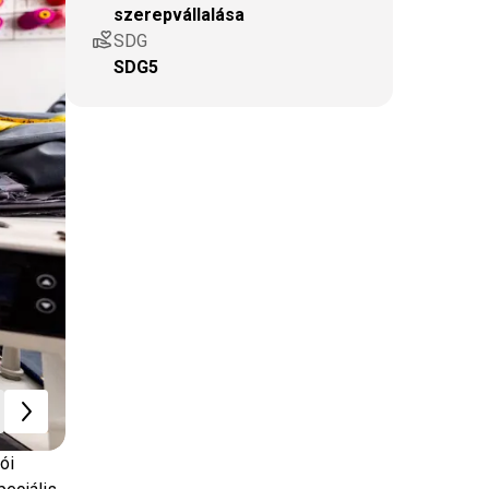
szerepvállalása
volunteer_activism
SDG
SDG5
ói