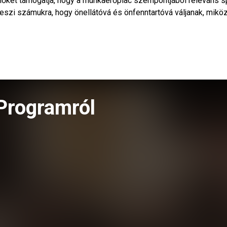
 nőket támogatja, hogy a munkaerőpiac szempontjából releváns s
eszi számukra, hogy önellátóvá és önfenntartóvá váljanak, mikö
Programról