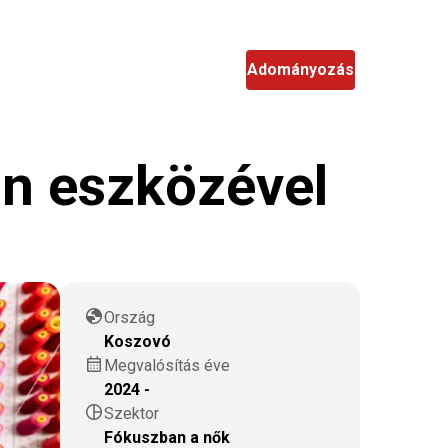
hu
Keresés
Adományozás
gn eszközével
globe
Ország
Koszovó
calendar_month
Megvalósítás éve
2024 -
pie_chart
Szektor
Fókuszban a nők