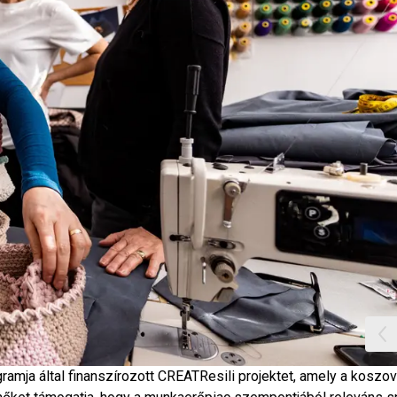
gramja által finanszírozott CREATResili projektet, amely a koszov