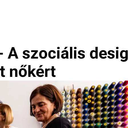
nökség
Hírek
 A szociális desi
t nőkért