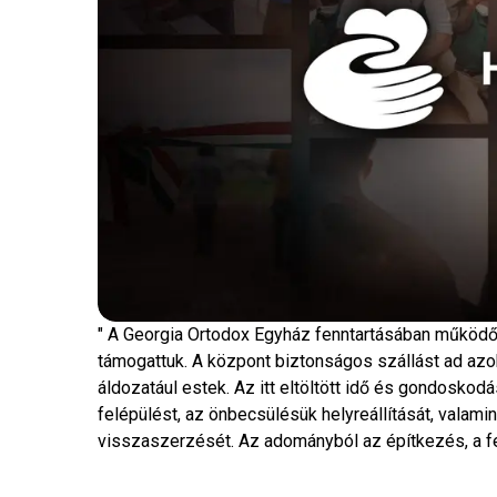
" A Georgia Ortodox Egyház fenntartásában működő G
támogattuk. A központ biztonságos szállást ad azo
áldozatául estek. Az itt eltöltött idő és gondosko
felépülést, az önbecsülésük helyreállítását, valami
visszaszerzését. Az adományból az építkezés, a fel