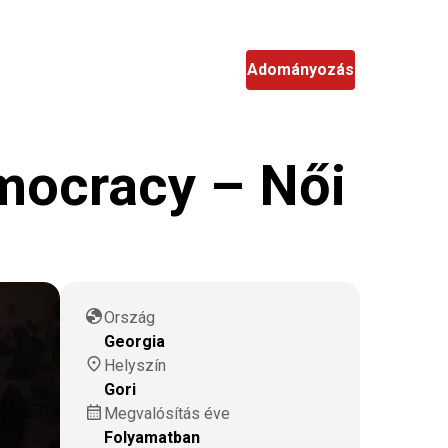
hu
Keresés
Adományozás
mocracy – Női
globe
Ország
Georgia
location_on
Helyszín
Gori
calendar_month
Megvalósítás éve
Folyamatban