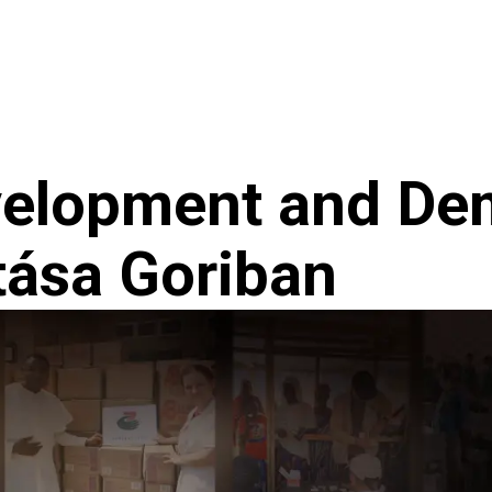
nökség
Hírek
velopment and De
tása Goriban