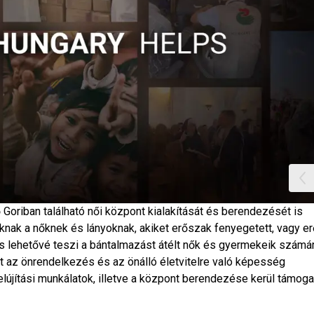
oriban található női központ kialakítását és berendezését is
knak a nőknek és lányoknak, akiket erőszak fenyegetett, vagy e
dás lehetővé teszi a bántalmazást átélt nők és gyermekeik számá
nt az önrendelkezés és az önálló életvitelre való képesség
újítási munkálatok, illetve a központ berendezése kerül támogat