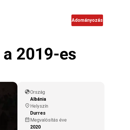
hu
Keresés
Adományozás
a a 2019-es
globe
Ország
Albánia
location_on
Helyszín
Durres
calendar_month
Megvalósítás éve
2020