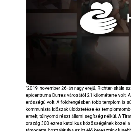
"2019. november 26-án nagy erejű, Richter-skála sz
epicentruma Durres városától 21 kilométerre volt. 
erősségű volt. A földrengésben több templom is sú
kommunista időszak üldöztetése és templomrombolá
emelt, túlnyomó részt állami segítség nélkül. A Ti
ország 300 ezres katolikus közösségének közel a 
támogatta, hozzájárulva az itt élő keresztény kise