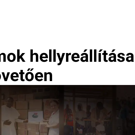
nökség
Hírek
ok hellyreállítás
övetően