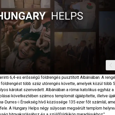
erinti 6,4-es erősségű földrengés pusztított Albániában. A reng
A földrengést több száz utórengés követte, amelyek közül több 
lyos károkat szenvedett. Albániában a római katolikus egyház a
sai következtében számos templomát újjáépítette, illetve újak
rana-Durres-i Érsekség hívő közössége 135 ezer főt számlál, ame
fele. A Hungary Helps négy súlyosan megsérült templom helyreá
bbség hitgyakorlásához és a szülőföldjükön maradásukhoz."