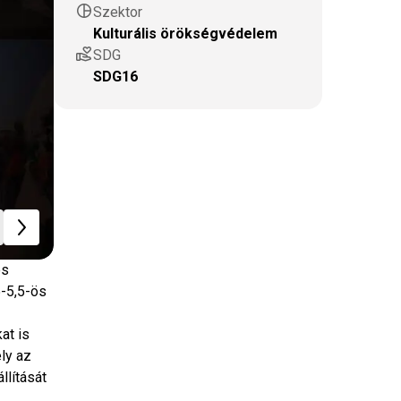
pie_chart
Szektor
Kulturális örökségvédelem
volunteer_activism
SDG
SDG16
és
5-5,5-ös
at is
ly az
llítását