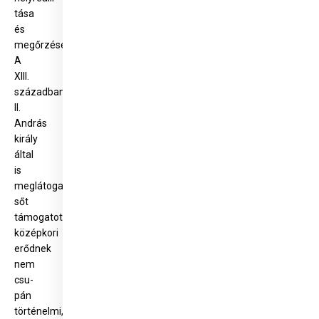
tása
és
megőrzése.
A
XIII.
században
II.
András
király
által
is
meglátogatott,
sőt
támogatott
középkori
erődnek
nem
csu­
pán
történelmi,