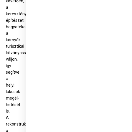
követően,
a
kereszténység
építészeti
hagyatékaként
a
környék
turisztikai
látványosságává
váljon,
így
segítve
a
helyi
lakosok
megél­
hetését
is.
A
rekonstrukció
a