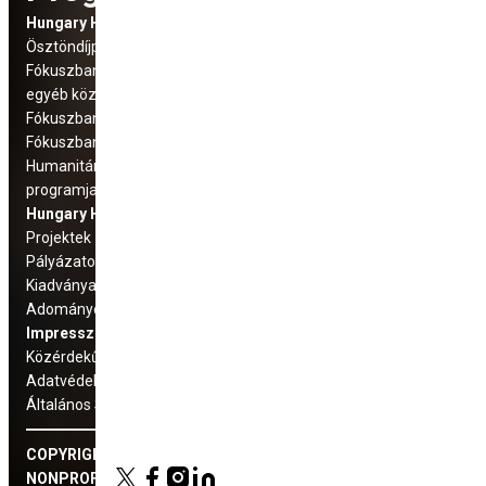
Hungary Helps Program
Social Media
Ösztöndíjprogram
elérhetőségek
Fókuszban: Üldözött keresztény és
egyéb közösségek
Fókuszban: Száhel régió
Fókuszban az Európai Unió
Humanitárius és fejlesztési
programjaink
Hungary Helps Ügynökség
Projektek
Pályázatok
Kiadványaink
Adományozás
Impresszum
Közérdekű adatok
Adatvédelmi tájékoztató
Általános Szerződési Feltételek
COPYRIGHT © 2022 HUNGARY HELPS ÜGYNÖKSÉG
NONPROFIT ZRT.