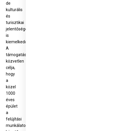
de
kulturális
és
turisztikai
jelentősége
is
kiemelkedő.
A
támogatás
közvetlen
célja,
hogy
a
közel
1000
éves
épület
a
felújítási
munkálatokat