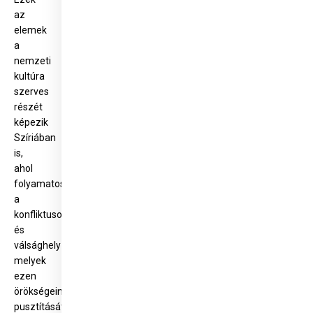
az
elemek
a
nemzeti
kultúra
szerves
részét
képezik
Szíriában
is,
ahol
folyamatosak
a
konfliktusok
és
válsághelyzetek,
melyek
ezen
örökségeink
pusztítását