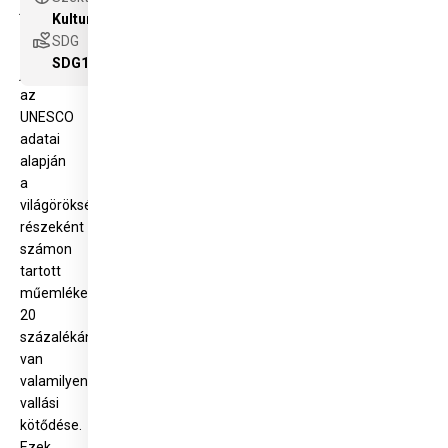
jelentős
Kulturális örökségvédelem
része
volunteer_activism
SDG
vallási
SDG11
jellegű,
az
UNESCO
adatai
alapján
a
világörökség
részeként
számon
tartott
műemlékek
20
százalékának
van
valamilyen
vallási
kötődése.
Ezek