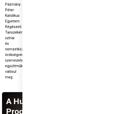
Pázmány
Péter
Katolikus
Egyetem
Régészeti
Tanszékének,
szíriai
és
nemzetközi
örökségvédelmi
szervezetek
együttműködésében
valósul
meg.
A Hungary Helps
Programról