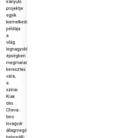
irányuló
projektje
egyik
kiemelkedő
példája
a
világ
legnagyobb
épségben
megmaradt
keresztes
vára,
a
szíriai
Krak
des
Cheva­
liers
lovagvár
állagmegóvása,
helyreállí­