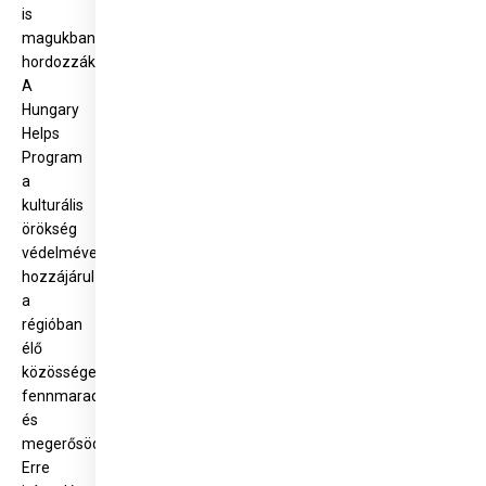
is
magukban
hordozzák.
A
Hungary
Helps
Program
a
kulturális
örökség
védelmével
hozzájárul
a
régióban
élő
közösségek
fennmaradásához
és
megerősödésükhöz.
Erre