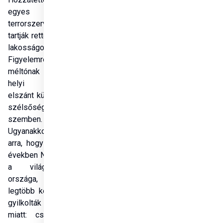
egyes régiókban 
terrorszervezetek 
tartják rettegésben a 
lakosságot. 
Figyelemre 
méltónak nevezte a 
helyi hatóságok 
elszánt küzdelmét a 
szélsőségesekkel 
szemben. 
Ugyanakkor kitért 
arra, hogy az elmúlt 
években Nigéria volt 
a világ azon 
országa, ahol a 
legtöbb keresztényt 
gyilkolták meg a hite 
miatt: csak tavaly 