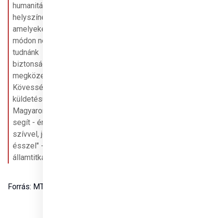
humanitárius 
helyszínekre, 
amelyeket más 
módon nem 
tudnánk 
biztonságosan 
megközelíteni. 
Kövessék 
küldetésünket! 
Magyarország 
segít - érző 
szívvel, józan 
ésszel" - írta az 
államtitkár. 
Forrás: 
MTI