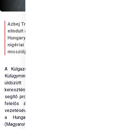
Azbej Tristan: 
elindult a 
Hungary Helps 
nigériai 
missziója
A Külgazdasági és 
Külügyminisztérium 
üldözött 
keresztényeket 
segítő programokért 
felelős államtitkára 
vezetésével elindult 
a Hungary Helps 
(Magyarország 