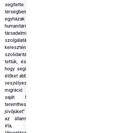
segítette a 
térségben működő 
egyházak életmentő 
humanitárius és 
társadalmi 
szolgálatát. "Ezt 
keresztényi 
szolidaritásból 
tettük, és azért is, 
hogy segítsük az itt 
élőket abban, hogy a 
veszélyes európai 
migráció helyett 
saját hazájukban 
teremthessék meg 
jövőjüket" - közölte 
az államtitkár. Azt 
írta, jelenlegi 
látogatása célja, 