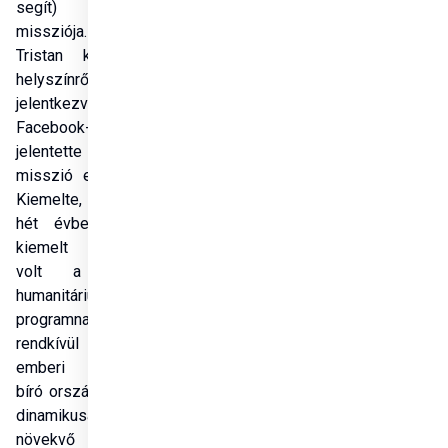
segít) nigériai 
missziója. Azbej 
Tristan kedden a 
helyszínről 
jelentkezve a 
Facebook-oldalán 
jelentette be a 
misszió elindulását. 
Kiemelte, az elmúlt 
hét évben Nigéria 
kiemelt helyszíne 
volt a magyar 
humanitárius 
programnak. Ez a 
rendkívül gazdag 
emberi értékekkel 
bíró ország fiatal és 
dinamikusan 
növekvő 