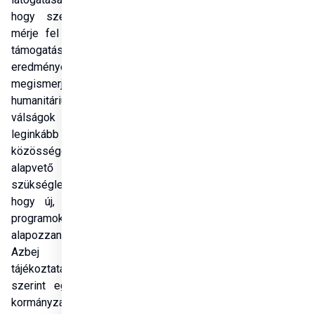
hogy személyesen 
mérje fel a magyar 
támogatások 
eredményeit, hogy 
megismerje a 
humanitárius 
válságok által 
leginkább sújtott 
közösségek 
alapvető 
szükségleteit, és 
hogy új, életmentő 
programokat 
alapozzanak meg. 
Azbej Tristan 
tájékoztatása 
szerint egyházi és 
kormányzati 