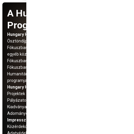
A Hungary Helps
Programról
Hungary Helps Program
Social Media
Ösztöndíjprogram
elérhetőségek
Fókuszban: Üldözött keresztény és
egyéb közösségek
Fókuszban: Száhel régió
Fókuszban az Európai Unió
Humanitárius és fejlesztési
programjaink
Hungary Helps Ügynökség
Projektek
Pályázatok
Kiadványaink
Adományozás
Impresszum
Közérdekű adatok
Adatvédelmi tájékoztató