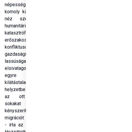
népességgel 
komoly kihívásokkal 
Megosztás
néz szembe. A 
humanitárius 
katasztrófák, az 
erőszakos 
konfliktusok, a 
gazdasági fejlődés 
lassúsága és az 
elsivatagosodás 
egyre 
kilátástalanabb 
helyzetbe sodorja 
az ott élőket, 
sokakat arra 
kényszerítve, hogy a 
migrációt válasszák 
- írta az államtitkár. 
Hozzátette, hogy 