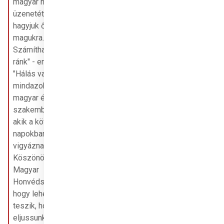
magyar nép 
üzenetét: nem 
hagyjuk őket 
magukra. 
Számíthatnak 
ránk" - emelte ki. 
"Hálás vagyok 
mindazoknak a 
magyar és nigériai 
szakembereknek, 
akik a következő 
napokban 
vigyáznak ránk. 
Köszönöm a 
Magyar 
Honvédségnek, 
hogy lehetővé 
teszik, hogy 
eljussunk olyan 