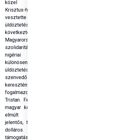
közel ötezer 
Krisztus-hívő 
vesztette életét 
üldöztetés 
következtében. 
Magyarország 
szolidaritást vállal a 
nigériai néppel, 
különösen az 
üldöztetést 
szenvedő 
keresztényekkel - 
fogalmazott Azbej 
Tristan. Felidézte, a 
magyar kormány az 
elmúlt években 
jelentős, több millió 
dolláros 
támogatással 