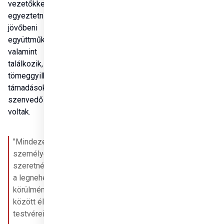
vezetőkkel fog 
egyeztetni a 
jövőbeni 
együttműködésről, 
valamint túlélőkkel 
találkozik, akik 
tömeggyilkos 
támadások 
szenvedő alanyai 
voltak. 
"Mindezek mellett 
személyesen 
szeretném átadni 
a legnehezebb 
körülmények 
között élő 
testvéreinknek a 