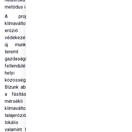
metódus is. 
A projekt a 
klímaváltozás és az 
erózió elleni 
védekezés mellett, 
új munkahelyeket 
teremt és 
gazdasági 
fellendülést hoz a 
helyi 
közösségeknek. 
Bízunk abban, hogy 
a fásítási projekt 
mérsékli a 
klímaváltozás és a 
talajerózió káros 
lokális hatásait, 
valamint hozzájárul 