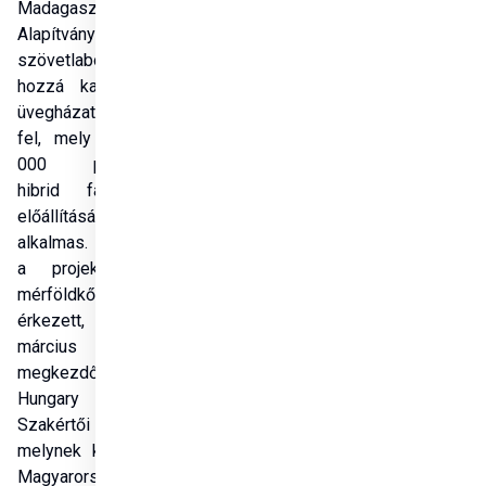
Madagaszkárért 
Alapítvány egy 
szövetlabort és 
hozzá kapcsolódó 
üvegházat épített 
fel, mely évi 120 
000 paulownia 
hibrid facsemete 
előállítására 
alkalmas. 2024-ben 
a projekt újabb 
mérföldkőhöz 
érkezett, hiszen 
március közepén 
megkezdődött a 
Hungary Helps 
Szakértői Program, 
melynek keretében 
Magyarországról 