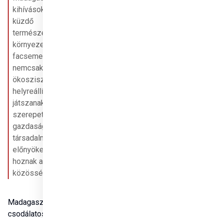
kihívásokkal 
küzdő 
természeti 
környezetét. A 
facsemeték 
nemcsak a helyi 
ökoszisztémák 
helyreállításában 
játszanak fontos 
szerepet, hanem 
gazdasági és 
társadalmi 
előnyöket is 
hoznak a helyi 
közösségeknek.
Madagaszkár 
csodálatosan 