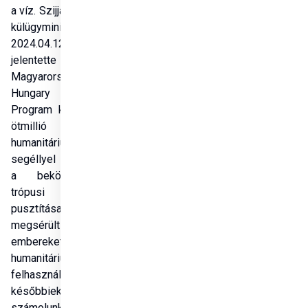
a víz. Szijjártó Péter 
külügyminiszter 
2024.04.12-én 
jelentette be, hogy 
Magyarország a 
Hungary Helps 
Program keretében 
ötmillió forintos 
humanitárius 
segéllyel támogatja 
a bekövetkezett 
trópusi ciklon 
pusztítása során 
megsérült 
embereket. A 
humanitárius segély 
felhasználásáról a 
későbbiekben 
számolunk be. 