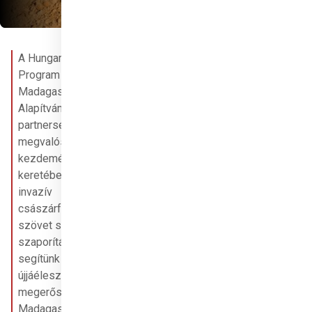
A Hungary Helps 
Program és a 
Madagaszkárért 
Alapítvány 
partnerségében 
megvalósuló 
kezdeményezés 
keretében a nem 
invazív 
császárfák 
szövet szintű 
szaporításával 
segítünk 
újjáéleszteni és 
megerősíteni 
Madagaszkár 