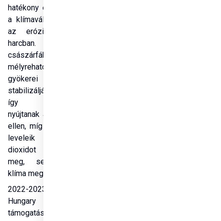
hatékony eszközök 
a klímaváltozás és 
az erózió elleni 
harcban. A 
császárfák 
mélyreható 
gyökerei 
stabilizálják a talajt, 
így védelmet 
nyújtanak az erózió 
ellen, míg hatalmas 
leveleik szén-
dioxidot kötnek 
meg, segítve a 
klíma megőrzését.
2022-2023 között a 
Hungary Helps 
támogatásával a 