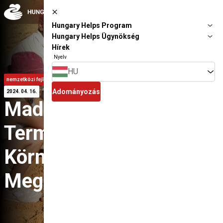
Ugrás a fő tartalomhoz
Hungary Helps Program
Hungary Helps Ügynökség
Hírek
Nyelv
HU
nemzetközi fejlesztés
mezőgazdaság & élelmiszerbiztonság
beszámoló
Adományozás
2024. 04. 16.
Madagaszkár
Természeti
Környezetének
Megőrzése