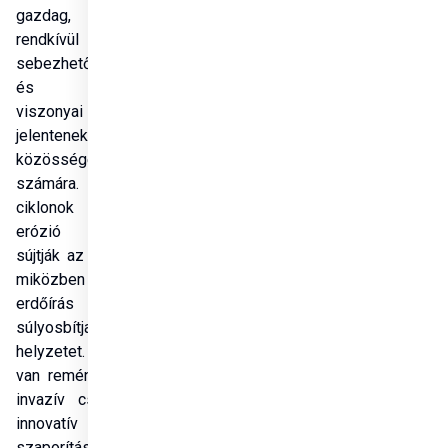
gazdag, ám 
rendkívül 
sebezhető éghajlati 
és földtani 
viszonyai kihívást 
jelentenek a helyi 
közösségek 
számára. A trópusi 
ciklonok és az 
erózió súlyosan 
sújtják az országot, 
miközben az 
erdőírás tovább 
súlyosbítja a 
Megosztás
helyzetet. Azonban 
van remény: a nem 
invazív császárfák 
innovatív 
szaporítása új 