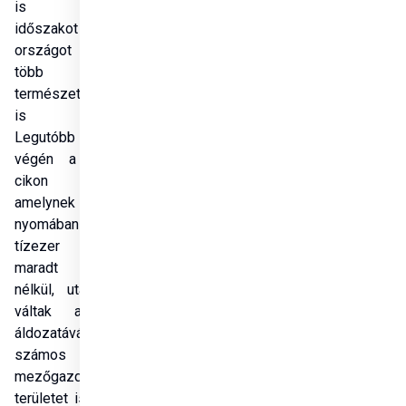
is kritikus 
időszakot él át, az 
országot 2024-ben 
több súlyos 
természeti csapás 
is sújtotta. 
Legutóbb március 
végén a Gamane 
cikon tombolt, 
amelynek 
nyomában több 
tízezer ember 
maradt otthon 
nélkül, utak, hidak 
váltak a ciklon 
áldozatává, és 
számos 
mezőgazdasági 
területet is elöntött 