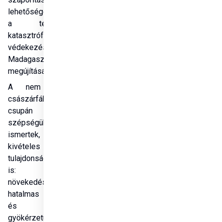
lehetőségeket kínál 
a természeti 
katasztrófák elleni 
védekezésben és 
Madagaszkár 
megújításában.
A nem invazív 
császárfák nem 
csupán 
szépségükről 
ismertek, hanem 
kivételes 
tulajdonságaik miatt 
is: gyors 
növekedésük, 
hatalmas leveleik 
és erős 
gyökérzetük 