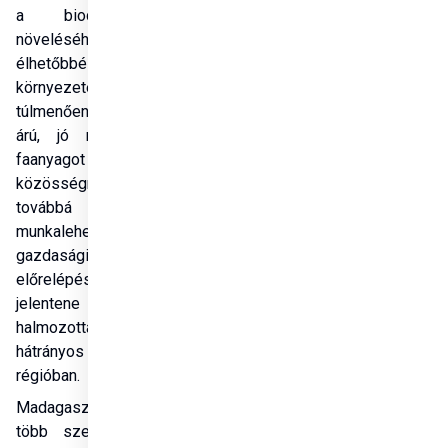
a biodiverzitás 
növeléséhez, 
élhetőbbé téve a 
környezetet. Ezen 
túlmenően elérhető 
árú, jó minőségű 
faanyagot biztosít a 
közösségnek, 
továbbá 
munkalehetőséget, 
gazdasági 
előrelépést 
jelentene a 
halmozottan 
hátrányos helyzetű 
régióban.
Madagaszkár most 
több szempontból 