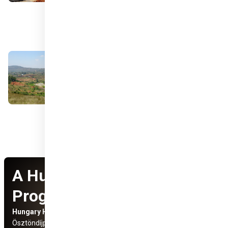
A Hungary Helps
Programról
Hungary Helps Program
Social Media
Ösztöndíjprogram
elérhetőségek