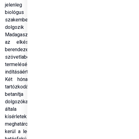
jelenleg egy 
biológus 
szakember 
dolgozik 
Madagaszkáron, aki 
az elkészült és 
berendezett 
szövetlabor 
termelésének 
indításáért felel. 
Két hónapos kint 
tartózkodása alatt 
betanítja a helyi 
dolgozókat és az 
általa végzett 
kísérletek nyomán 
meghatározásra 
kerül a legnagyobb 
hatásfokú termelési 