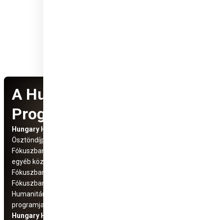
A Hungary Helps
Programról
Hungary Helps Program
Social Media
Ösztöndíjprogram
elérhetőségek
Fókuszban: Üldözött keresztény és
egyéb közösségek
Fókuszban: Száhel régió
Fókuszban az Európai Unió
Humanitárius és fejlesztési
programjaink
Hungary Helps Ügynökség