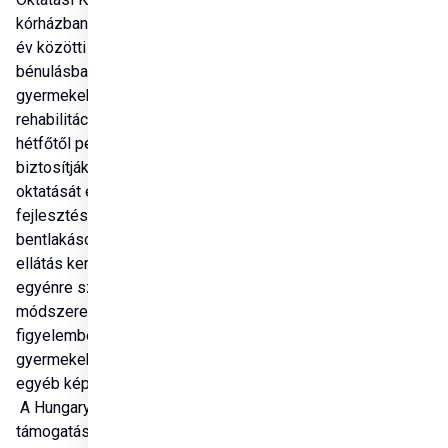
kórházban, ahol 3 és 16 
év közötti agyi 
bénulásban szenvedő 
gyermekeket látnak el, a 
rehabilitáción túl 
hétfőtől péntekig 
biztosítják a gyermekek 
oktatását és 
fejlesztését – 
bentlakásos és nappali 
ellátás keretében, 
egyénre szabott 
módszerek alapján, 
figyelembe véve a 
gyermekek mozgási és 
egyéb képességeit.

 A Hungary Helps 
támogatásával a 