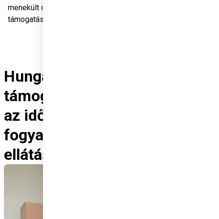
menekült családok 
támogatására indítottak.
Hungary Helps
támogatásával erősödik
az idősgondozás és a
fogyatékkal élők
ellátása Libanonban