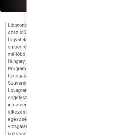
Libanonban több 
száz idős és 
fogyatékkal élő 
ember részesül 
méltóbb ellátásban a 
Hungary Helps 
Program 
támogatásával. A 
Szuverén Máltai 
Lovagrend libanoni 
segélyszervezete 
intézményeiben 
étkezést, 
egészségügyi 
vizsgálatokat és 
közösségi 