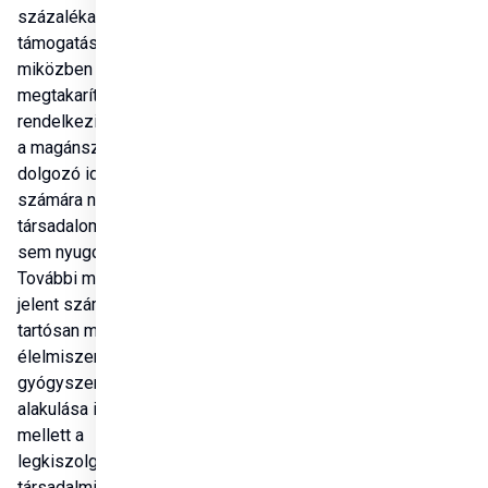
százaléka a családja 
támogatására szorul, 
miközben csekély 
megtakarítással 
rendelkezik. A korábban 
a magánszektorban 
dolgozó idősek 
számára nem elérhető 
társadalombiztosítás, 
sem nyugdíjellátás. 
További megterhelést 
jelent számukra a 
tartósan magas 
Megosztás
élelmiszer- és 
gyógyszerárak 
alakulása is.Az idősek 
mellett a 
legkiszolgáltatottabb 
társadalmi rétegek közé 