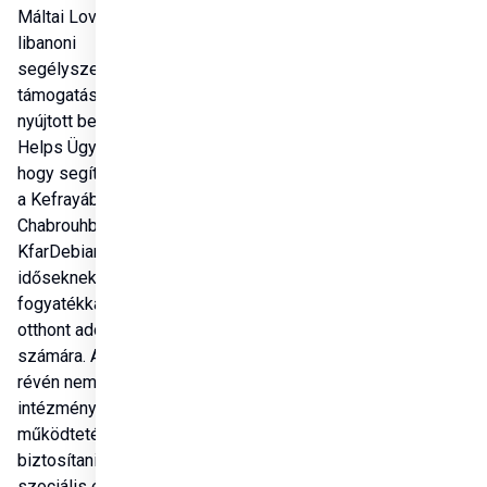
Máltai Lovagrend 
libanoni 
segélyszervezete 
támogatási kérelmet 
nyújtott be a Hungary 
Helps Ügynökséghez, 
hogy segítséget kérjen 
a Kefrayában, Roumban, 
Chabrouhban és 
KfarDebianban működő, 
időseknek és 
fogyatékkal élőknek 
otthont adó intézményei 
számára. A támogatás 
révén nemcsak az 
intézmények alapvető 
működtetését tudták 
biztosítani, hanem 
szociális és 