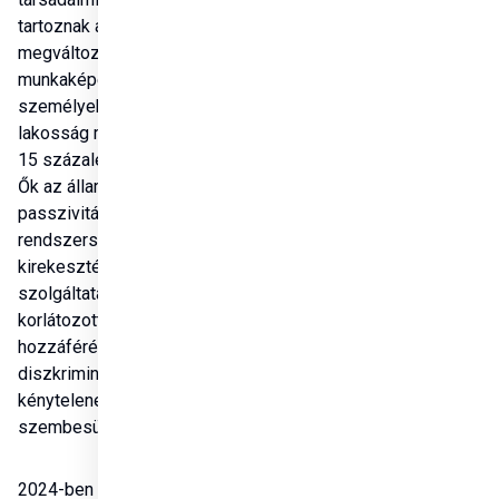
tartoznak a 
megváltozott 
munkaképességű 
személyek is, akik a 
lakosság mintegy 10–
15 százalékát teszik ki. 
Ők az állam 
passzivitása miatt 
rendszerszintű 
kirekesztéssel, a 
szolgáltatásokhoz való 
korlátozott 
hozzáféréssel és 
diszkriminációval 
kénytelenek 
szembesülni.
2024-ben a Szuverén 