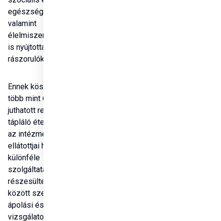
egészségügyi ellátást, 
valamint 
élelmiszeradományokat 
is nyújtottak a 
rászorulók részére.
Ennek köszönhetően 
több mint 650 nyugdíjas 
juthatott rendszeresen 
tápláló ételhez, továbbá 
az intézmények 
ellátottjai hónapokon át 
különféle 
szolgáltatásokban is 
részesültek. Ezek 
között szerepeltek 
ápolási és orvosi 
vizsgálatok, továbbá 