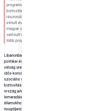
programokat is 
biztosítanak a 
rászorulóknak. Az 
elmúlt években 
magyar segítséggel 
valósult meg a Rend 
több projektje is.
Libanonban évek óta 
politikai és gazdasági 
válság uralkodik. Az 
idős korosztály 
szociális védelmének 
biztosításában az 
ország jelentős 
lemaradásban van más 
államokhoz képest. A 
nyugdíjasok mintegy 80 