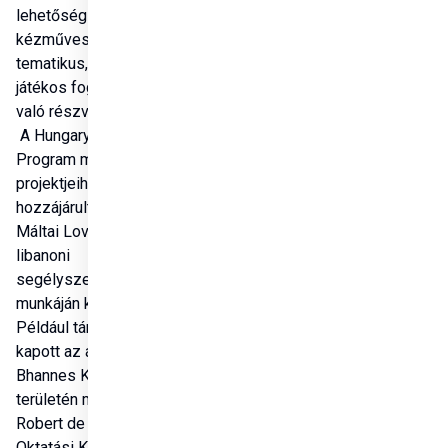
lehetőség nyílt 
kézműves, szezonális 
tematikus, spirituális és 
játékos foglalkozásokon 
való részvételre is.

 A Hungary Helps 
Program más 
projektjeihez is 
hozzájárult a Szuverén 
Máltai Lovagrend 
libanoni 
segélyszervezetének 
munkáján keresztül. 
Például támogatást 
kapott az általuk a 
Bhannes Kórház 
területén működtetett 
Robert de Lobkowicz 
Oktatási Központ is. A 