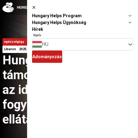
Ugrás a fő tartalomhoz
Hungary Helps Program
Hungary Helps Ügynökség
Hírek
Nyelv
egészségügy
humanitárius segítségnyújtás
nemzetközi fejlesztés
blogbejegyzés
HU
Libanon
2025. 08. 11.
Hungary Helps
Adományozás
támogatásával erősödik
az idősgondozás és a
fogyatékkal élők
ellátása Libanonban