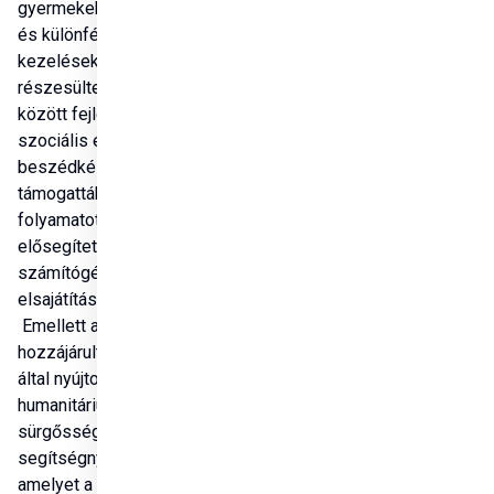
gyermekek oktatásban 
és különféle 
kezelésekben 
részesültek. Többek 
között fejlesztették 
szociális és 
beszédkészségeiket, 
támogatták a tanulási 
folyamatot, valamint 
elősegítették a 
számítógép-használat 
elsajátítását is.

 Emellett a program 
hozzájárult már a Rend 
által nyújtott 
humanitárius, 
sürgősségi 
segítségnyújtáshoz is, 
amelyet a libanoni belső 