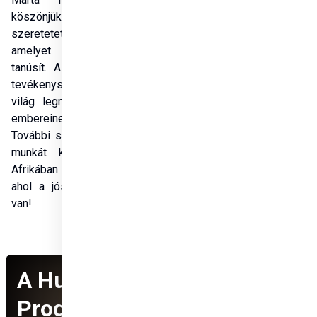
köszönjük a mérhetetlen 
szeretetet és odaadást, 
amelyet munkája során 
tanúsít. Az Ön áldozatos 
tevékenysége fényt hoz a 
világ legnehezebb sorsú 
embereinek életébe. 
További sikeres és áldott 
munkát kívánunk Önnek 
Afrikában és mindenütt, 
ahol a jóságára szükség 
van!
A Hungary Helps
Programról