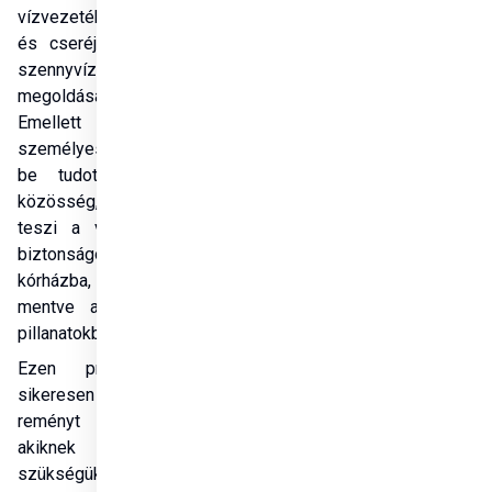
vízvezetékek felújítására 
és cseréjére, valamint a 
szennyvízelvezetés 
megoldására is sor kerül. 
Emellett egy új, 7 
személyes gépjárművet is 
be tudott szerezni a 
közösség, amely lehetővé 
teszi a várandós anyák 
biztonságos szállítását a 
kórházba, így életeket 
mentve a legkritikusabb 
pillanatokban.
Ezen projektek mára 
sikeresen megvalósultak, 
reményt adva azoknak, 
akiknek a legnagyobb 
szükségük van rá. 2024-re 