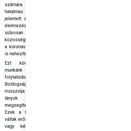
számára. A gyorssegély 
hatalmas segítséget 
jelentett a gazdasági és 
élelmezési válságban 
súlyosan érintett 
közösségnek – különösen 
a koronavírus-járvány által 
is nehezített időszakban. 
Ezt követően közös 
munkánk Maliban 
folytatódott, ahol a Nyolc 
Boldogság Közösség 
missziója fiatal, várandós 
lányok és lányanyák 
megsegítésére irányult. 
Ezek a fiatalok gyakran 
váltak erőszak áldozatává, 
vagy kényszerházasság 