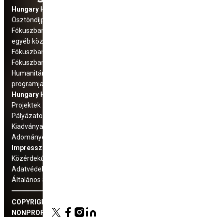
Hungary Helps Program
Social Media
Ösztöndíjprogram
elérhetőségek
Fókuszban: Üldözött keresztény és
egyéb közösségek
Fókuszban: Száhel régió
Fókuszban az Európai Unió
Humanitárius és fejlesztési
programjaink
Hungary Helps Ügynökség
Projektek
Pályázatok
Kiadványaink
Adományozás
Impresszum
Közérdekű adatok
Adatvédelmi tájékoztató
Általános Szerződési Feltételek
COPYRIGHT © 2022 HUNGARY HELPS ÜGYNÖKSÉG
NONPROFIT ZRT.