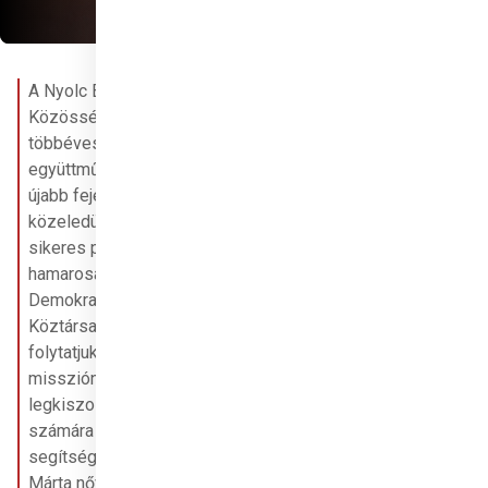
A Nyolc Boldogság 
Közösségével való 
többéves, eredményes 
együttműködésünk 
újabb fejezetéhez 
közeledünk. Az eddigi 
sikeres projektek után 
hamarosan a Kongói 
Demokratikus 
Köztársaságban 
folytatjuk közös 
missziónkat, hogy a 
legkiszolgáltatottabbak 
számára reményt és 
segítséget nyújtsunk. 
Márta nővér, akinek 