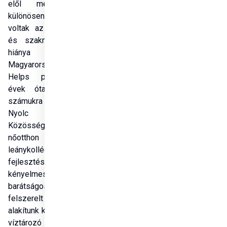
elől menekültek, és 
különösen sérülékenyek 
voltak az írástudatlanság 
és szakmai képzettség 
hiánya miatt. 
Magyarország, a Hungary 
Helps program révén, 
évek óta támogatja a 
számukra létrehozott, és a 
Nyolc Boldogság 
Közösség által fenntartott 
nőotthon és 
leánykollégium 
fejlesztését. Ennek során 
kényelmes szobákat, 
barátságos nappalit és jól 
felszerelt konyhát 
alakítunk ki, miközben egy 
víztározó megépítésére, a 