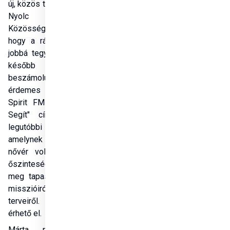
új, közös terveink vannak a 
Nyolc Boldogság 
Közösségével Kongóban, 
hogy a rászorulók életét 
jobbá tegyük. A projektről 
később részletesen 
beszámolunk, de addig is, 
érdemes meghallgatni a 
Spirit FM "Magyarország 
Segít" című műsorának 
legutóbbi adását, 
amelynek vendége Márta 
nővér volt, aki megható 
őszinteséggel osztotta 
meg tapasztalatait afrikai 
misszióiról és jövőbeli 
terveiről. A műsor 
ITT
érhető el.
Márta nővér, szívből 