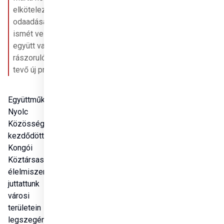
elkötelezettsége és 
odaadása példaértékű, 
ismét velünk tart, hogy 
együtt valósítsuk meg a 
rászorulók életét jobbá 
tevő új projekteket.
Megosztás
Együttműködésünk a 
Nyolc Boldogság 
Közösségével 2020-ban 
kezdődött, amikor a 
Kongói Demokratikus 
Köztársaságban 
élelmiszersegélyt 
juttattunk el Lubumbashi 
városi és elővárosi 
területein élő 
legszegényebb családok 