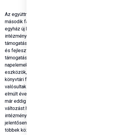
Az együttműködés 
második fázisában az 
egyház új karaki oktatási 
intézménye részesült 
támogatásban, bővítés 
és fejlesztés céljából. A 
támogatásból 
napelemek, oktatási 
eszközök, tantermi és 
könyvtári fejlesztések 
valósultak meg. Az 
elmúlt évek fejlesztései 
már eddig is komoly 
változást hoztak az 
intézmény életében, 
jelentősen növelték 
többek között a 