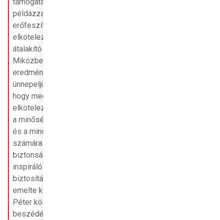
támogatása jól 
példázza a közös 
erőfeszítés és 
elkötelezettség 
átalakító hatását. 
Miközben az elért 
eredményeket 
ünnepeljük, fontos, 
hogy megerősítsük 
elkötelezettségünket 
a minőségi oktatás 
és a mindenki 
számára 
biztonságos, 
inspiráló környezet 
biztosítása iránt” – 
emelte ki Kovács 
Péter köszöntő 
beszédében.