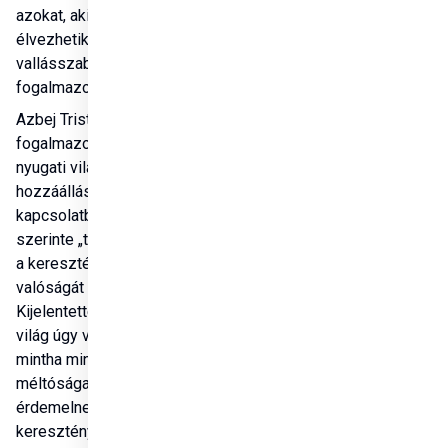
azokat, akik nem 
élvezhetik a 
vallásszabadságot” – 
fogalmazott.
Azbej Tristan kritikát 
fogalmazott meg a 
nyugati világ 
hozzáállásával 
kapcsolatban is, amely 
szerinte „tagadásban él” 
a keresztényüldözés 
valóságát illetően. 
Kijelentette: „A nyugati 
világ úgy viselkedik, 
mintha mindenki élete és 
méltósága védelmet 
érdemelne, kivéve a 
keresztényekét. Ezt a 