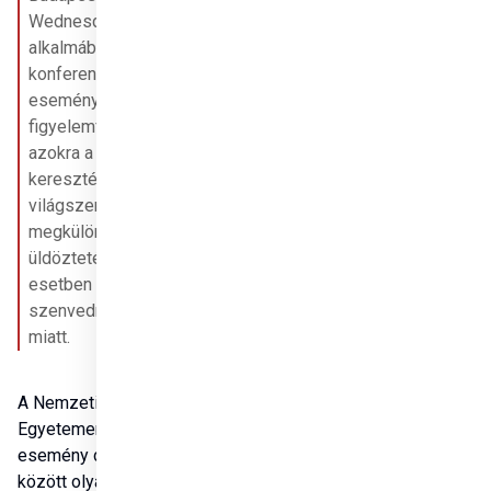
Wednesday 
alkalmából rendezett 
konferencián. Az 
esemény célja a 
figyelemfelhívás 
azokra a 
keresztényekre, akik 
világszerte hátrányos 
megkülönböztetést, 
üldöztetést, sőt sok 
esetben halált 
szenvednek hitük 
miatt.
A Nemzeti Közszolgálati 
Egyetemen (NKE) tartott 
esemény díszvendégei 
között olyan egyházi 