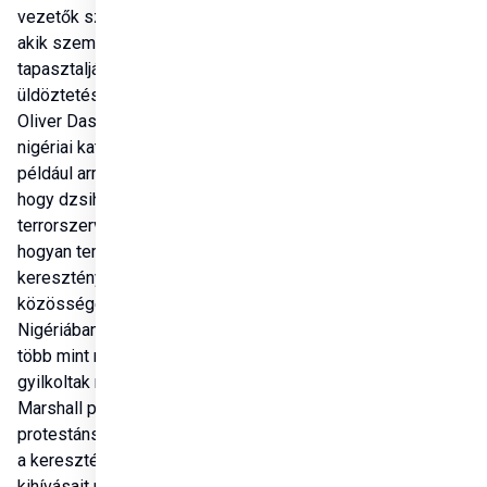
vezetők szerepeltek, 
akik személyesen 
tapasztalják az 
üldöztetés brutalitását. 
Megosztás
Oliver Dashe Doeme 
nigériai katolikus püspök 
például arról számolt be, 
hogy dzsihadista 
terrorszervezetek 
hogyan terrorizálják a 
keresztény 
közösségeket 
Nigériában, ahol tavaly 
több mint négyezer hívőt 
gyilkoltak meg. Azad 
Marshall pakisztáni 
protestáns püspök pedig 
a keresztény kisebbség 
kihívásait mutatta be 