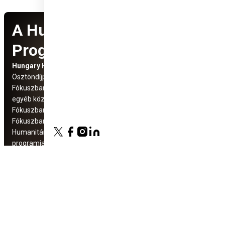
A Hungary Helps
Programról
Hungary Helps Program
Social Media
Ösztöndíjprogram
elérhetőségek
Fókuszban: Üldözött keresztény és
egyéb közösségek
Fókuszban: Száhel régió
Fókuszban az Európai Unió
Humanitárius és fejlesztési
programjaink
Hungary Helps Ügynökség
Projektek
Pályázatok
Kiadványaink
Adományozás
Impresszum
Közérdekű adatok