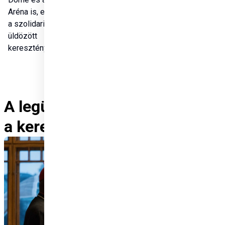
Aréna is, ezzel kifejezve 
a szolidaritást az 
üldözött 
keresztényekkel.
A legüldözöttebb vallás
a kereszténység