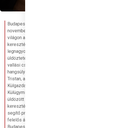
Budapest, 2024. 
november 20. – A 
világon a 
kereszténység a 
legnagyobb számban 
üldöztetést szenvedő 
vallási csoport – 
hangsúlyozta Azbej 
Tristan, a 
Külgazdasági és 
Külügyminisztérium 
üldözött 
keresztényeket 
segítő programokért 
felelős államtitkára 
Budapesten, a Red 