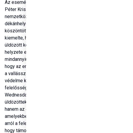
Az eseményt Zahar 
Péter Krisztián, az NKE 
nemzetközi 
dékánhelyettese is 
köszöntötte, aki 
kiemelte, hogy az 
üldözött keresztények 
helyzete emlékeztet 
mindannyiunkat arra, 
hogy az emberi jogok és 
a vallásszabadság 
védelme közös 
felelősségünk. „A Red 
Wednesday nemcsak az 
üldözöttekért szól, 
hanem az értékekről, 
amelyekben hiszünk, és 
arról a felelősségről, 
hogy támogassuk 