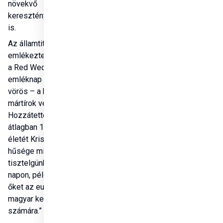
növekvő 
keresztényellenességet 
is.
Az államtitkár 
emlékeztetett arra, hogy 
a Red Wednesday 
emléknap színe – a 
vörös – a keresztény 
mártírok vérére utal. 
Hozzátette: „Tavaly napi 
átlagban 13 ember adta 
életét Krisztushoz való 
hűsége miatt. Előttük 
tisztelgünk ezen a 
napon, példaként állítva 
őket az európai és 
magyar keresztények 
számára.”