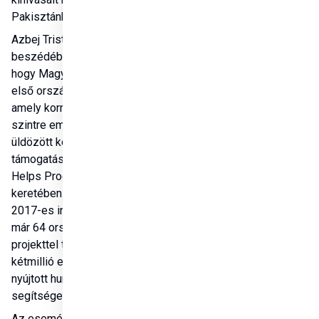
Pakisztánban.
Azbej Tristan 
beszédében kiemelte, 
hogy Magyarország az 
első ország a világon, 
amely kormányzati 
szintre emelte az 
üldözött keresztények 
támogatását a Hungary 
Helps Program 
keretében. A program 
2017-es indulása óta 
már 64 országban, 368 
projekttel több mint 
kétmillió ember számára 
nyújtott humanitárius 
segítséget.
Az eseményen mutatták 