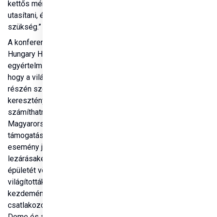
kettős mércét el kell 
utasítani, és tettekre van 
szükség.”
A konferencia és a 
Hungary Helps Program 
egyértelmű üzenete, 
hogy a világ bármely 
részén szenvedő 
keresztények 
számíthatnak 
Magyarország 
támogatására. Az 
esemény jelképes 
lezárásaként az NKE 
épületét vörös fénnyel 
világították ki. De ezen 
kezdeményezéshez 
csatlakozott az MVM 
Dome és a Groupama 