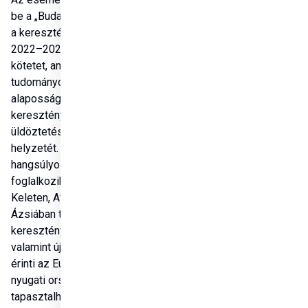
be a „Budapest-jelentés 
a keresztényüldözésről 
2022–2024” című 
kötetet, amely 
tudományos 
alapossággal tárja fel a 
keresztények elleni 
üldöztetés globális 
helyzetét. Az új jelentés 
hangsúlyosan 
foglalkozik a Közel-
Keleten, Afrikában és 
Ázsiában tapasztalható 
keresztényüldözéssel, 
valamint új elemként 
érinti az Európában és a 
nyugati országokban 
tapasztalható, egyre 