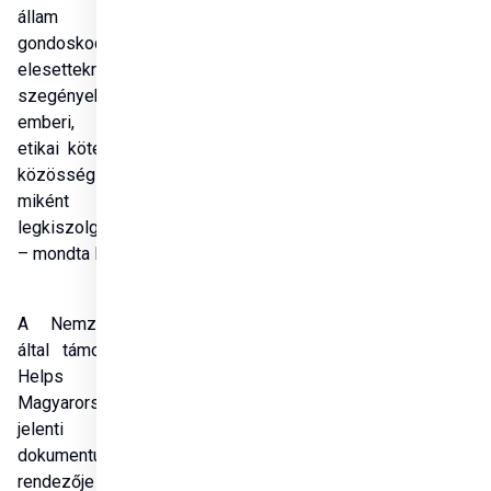
állam számára a 
gondoskodás az 
elesettekről és a 
szegényekről alapvető 
emberi, társadalmi és 
etikai kötelesség. Minden 
közösség fokmérője, hogy 
miként bánik a 
legkiszolgáltatottabbakkal 
– mondta Makláry Ákos.
A Nemzeti Filmintézet 
által támogatott, Hungary 
Helps – Ahol 
Magyarország az életet 
jelenti című 
dokumentumfilm 
rendezője Novák András 