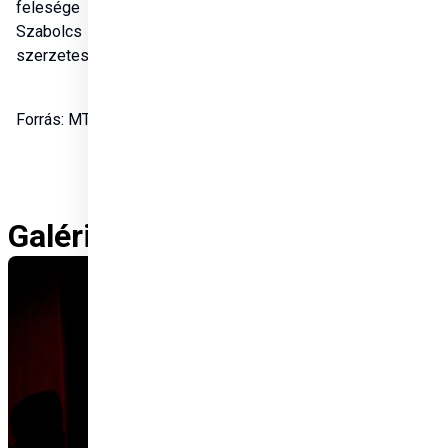
felesége és Sajgó 
Szabolcs jezsuita 
szerzetes.
Forrás: MTI
Galéria / Gallery