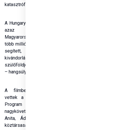
katasztrófák sújtanak.
A Hungary Helps Program, 
azaz a segítő 
Magyarország program 
több millió ember számára 
segített, hogy a 
kivándorlás helyett a 
szülőföldjén maradhasson 
– hangsúlyozták. 
A filmbemutatón részt 
vettek a Hungary Helps 
Program jószolgálati 
nagykövetei: Herczegh 
Anita, Áder János volt 
köztársasági elnök 