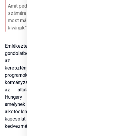
Amit pedig magunk 
számára elvárunk, azt 
most mások számára is 
kívánjuk."
Emlékeztetett: ebből a 
gondolatból született meg 
az üldözött 
keresztényeket segítő 
programokért felelős 
kormányzati szervezet és 
az általa működtetett 
Hungary Helps Program, 
amelynek alapvető 
alkotóeleme a személyes 
kapcsolat a 
kedvezményezettekkel.