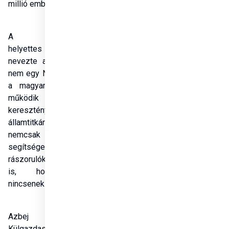
millió embert értünk el.
A miniszterelnök-
helyettes egyedülállónak 
nevezte a világban, hogy 
nem egy NGO-ként, hanem 
a magyar államon belül 
működik az üldözött 
keresztények 
államtitkársága, amely 
nemcsak fizikai 
segítséget nyújt a 
rászorulóknak, hanem azt 
is, hogy érezzék, 
nincsenek egyedül.
Azbej Tristan, a 
Külgazdasági és 