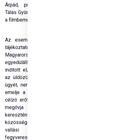
Árpád, producere pedig 
Tálas György – hangzott el 
a filmbemutatón. 
Az eseményen kiosztott 
tájékoztató szerint 
Magyarország 2017-ben 
egyedülálló programot 
indított el, hogy felvállalja 
az üldözött keresztények 
ügyét, nemzetközi szintre 
emelje a megsegítésüket 
célzó erőfeszítéseket, és 
megóvja azokat a 
keresztény és más 
közösségeket, amelyeket 
vallási üldöztetés, 
fegyveres erőszak vagy 