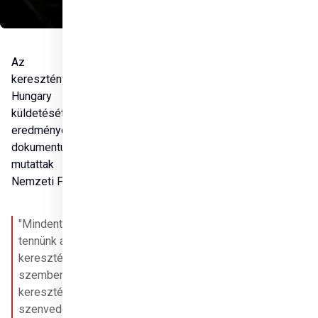
Az üldözött 
keresztényeket támogató 
Hungary Helps Program 
küldetését, történetét és 
eredményeit ismertető 
dokumentumfilmet 
mutattak be az Uránia 
Nemzeti Filmszínházban.
"Mindent meg kell 
tennünk a 
keresztényüldözéssel 
szemben, az üldözött 
keresztények 
szenvedésének az 