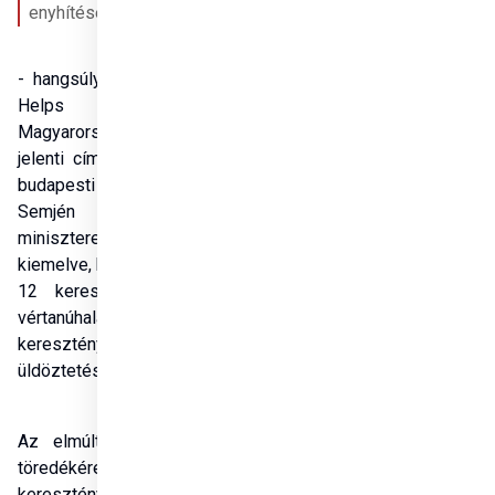
enyhítéséért" 
- hangsúlyozta a Hungary 
Helps – Ahol 
Magyarország az életet 
jelenti című alkotás keddi 
budapesti bemutatóján 
Semjén Zsolt 
miniszterelnök-helyettes, 
kiemelve, hogy minden nap 
12 keresztény szenved 
vértanúhalált és 400 millió 
keresztény szenved 
üldöztetést a hite miatt.
Az elmúlt időszakban a 
töredékére csökkent a 
keresztények száma a 