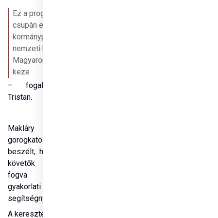
Ez a program nem 
csupán egy 
kormányprogram, hanem 
nemzeti hivatás, egész 
Magyarország segítő 
keze 
– fogalmazott Azbej 
Tristan.
Makláry Ákos 
görögkatolikus atya arról 
beszélt, hogy a Krisztus-
követők a kezdetektől 
fogva művelték a 
gyakorlati 
segítségnyújtást.
A keresztény hiten felépült 