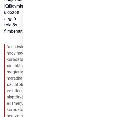
Külügyminisztérium 
üldözött keresztényeket 
segítő programokért 
felelős államtitkára a 
filmbemutatón azt mondta, 
"azt kívánjuk magunknak, 
hogy magyar és 
keresztény 
identitásunkat 
megtartva 
maradhassunk meg a 
szülőföldünkön. Nem 
véletlenül iktattuk az 
alaptörvényünkbe, hogy 
elismerjük a 
kereszténység 
nemzetmegtartó erejét. 