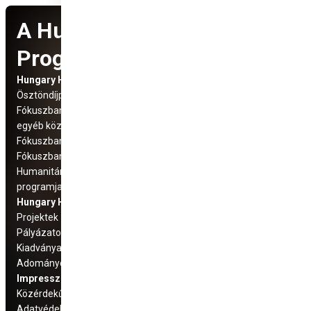
A Hungary Helps
Programról
Hungary Helps Program
Social Media
Ösztöndíjprogram
elérhetőségek
Fókuszban: Üldözött keresztény és
egyéb közösségek
Fókuszban: Száhel régió
Fókuszban az Európai Unió
Humanitárius és fejlesztési
programjaink
Hungary Helps Ügynökség
Projektek
Pályázatok
Kiadványaink
Adományozás
Impresszum
Közérdekű adatok
Adatvédelmi tájékoztató