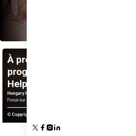
À propos du
programme Hungary
Helps
Hungary Helps Program
Réseaux sociaux
Focus sur la région du Sahel
© Copyright 2024 Hungary Helps