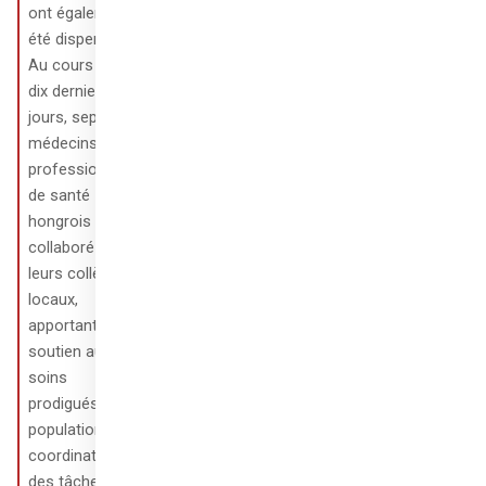
ont également 
été dispensés. 
Au cours des 
dix derniers 
jours, sept 
médecins et 
professionnels 
de santé 
hongrois ont 
collaboré avec 
leurs collègues 
locaux, 
apportant leur 
soutien aux 
soins 
prodigués à la 
population, à la 
coordination 
des tâches 