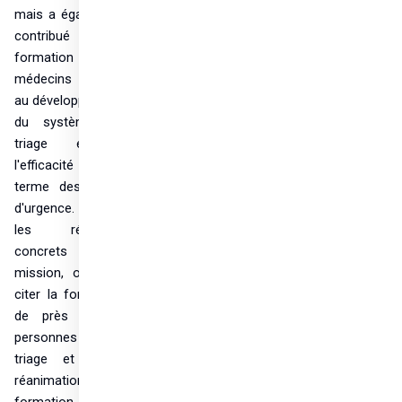
mais a également 
contribué à la 
formation des 
médecins locaux, 
au développement 
du système de 
triage et à 
l'efficacité à long 
terme des soins 
d'urgence. Parmi 
les résultats 
concrets de la 
mission, on peut 
citer la formation 
de près de 50 
personnes au 
triage et à la 
réanimation, la 