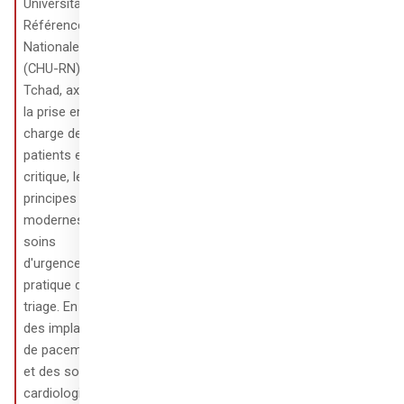
Universitaire la 
Référence 
Nationale 
(CHU-RN) du 
Tchad, axée sur 
la prise en 
charge des 
patients en état 
critique, les 
principes 
modernes des 
soins 
d'urgence et la 
pratique du 
triage. En outre, 
des implants 
de pacemakers 
et des soins 
cardiologiques 