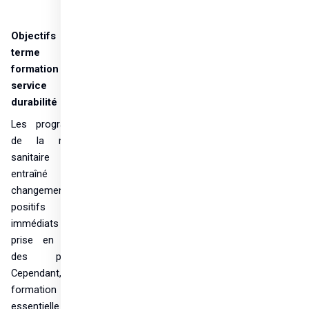
Objectifs à long 
terme – la 
formation au 
service de la 
durabilité
Les programmes 
de la mission 
sanitaire ont 
entraîné des 
changements 
positifs 
immédiats dans la 
prise en charge 
des patients. 
Cependant, la 
formation est 
essentielle pour 