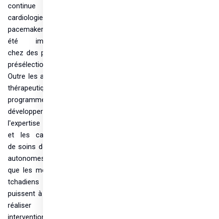
continue en 
cardiologie et 3 
pacemakers ont 
été implantés 
chez des patients 
présélectionnés. 
Outre les activités 
thérapeutiques, le 
programme vise à 
développer 
l'expertise locale 
et les capacités 
de soins de santé 
autonomes, afin 
que les médecins 
tchadiens 
puissent à l'avenir 
réaliser ces 
interventions de 