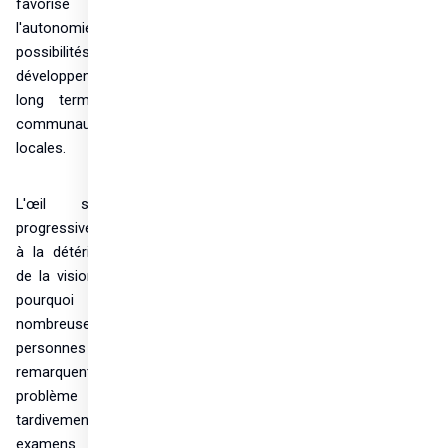
favorise 
l'autonomie et les 
possibilités de 
développement à 
long terme des 
communautés 
locales.
L'œil s'adapte 
progressivement 
à la détérioration 
de la vision, c'est 
pourquoi de 
nombreuses 
personnes ne 
remarquent le 
problème que 
tardivement. Les 
examens de 