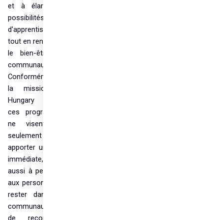
et à élargir les 
possibilités 
d'apprentissage, 
tout en renforçant 
le bien-être des 
communautés. 
Conformément à 
la mission de 
Hungary Helps, 
ces programmes 
ne visent pas 
seulement à 
apporter une aide 
immédiate, mais 
aussi à permettre 
aux personnes de 
rester dans leur 
communauté et 
de reconstruire 