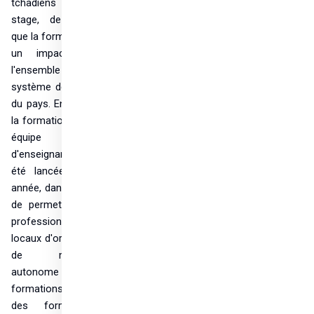
tchadiens en 
stage, de sorte 
que la formation a 
un impact sur 
l'ensemble du 
système de santé 
du pays. En outre, 
la formation d'une 
équipe locale 
d'enseignants a 
été lancée cette 
année, dans le but 
de permettre aux 
professionnels 
locaux d'organiser 
de manière 
autonome des 
formations, voire 
des formations 