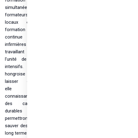
formation 
simultanée de 10 
formateurs 
locaux et la 
formation 
continue de 10 
infirmières 
travaillant dans 
l'unité de soins 
intensifs. L'aide 
hongroise vise à 
laisser derrière 
elle des 
connaissances et 
des capacités 
durables qui 
permettront de 
sauver des vies à 
long terme.