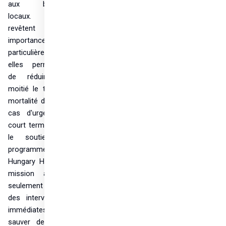
aux besoins 
locaux. Elles 
revêtent une 
importance 
particulière, car 
elles permettent 
de réduire de 
moitié le taux de 
mortalité dans les 
cas d'urgence à 
court terme. Avec 
le soutien du 
programme 
Hungary Helps, la 
mission a non 
seulement assuré 
des interventions 
immédiates pour 
sauver des vies, 