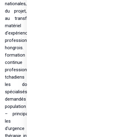
nationales, à la fin 
du projet, grâce 
au transfert de 
matériel et 
d'expérience 
professionnels 
hongrois. La 
formation 
continue des 
professionnels 
tchadiens dans 
les domaines 
spécialisés 
demandés par la 
population locale 
– principalement 
les soins 
d'urgence et de 
thérapie intensive, 