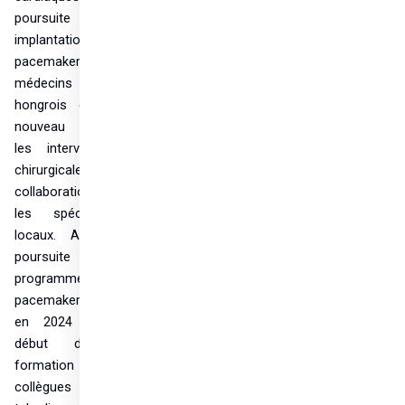
Contenu
poursuite des 
Sikeresen lezárult Csád fővárosában a
implantations de 
Hungary Helps támogatásával és a
pacemakers. Les 
Budapesti Szent Ferenc Kórház
médecins 
csapatának részvételével megvalósított
hongrois ont de 
tíznapos magyar orvosmisszió, amely a
nouveau réalisé 
2024 őszén megkezdett program
folytatása volt.
les interventions 
chirurgicales, en 
Partager
collaboration avec 
les spécialistes 
locaux. Avec la 
poursuite du 
programme de 
pacemakers lancé 
en 2024 et le 
début de la 
formation de nos 
collègues 