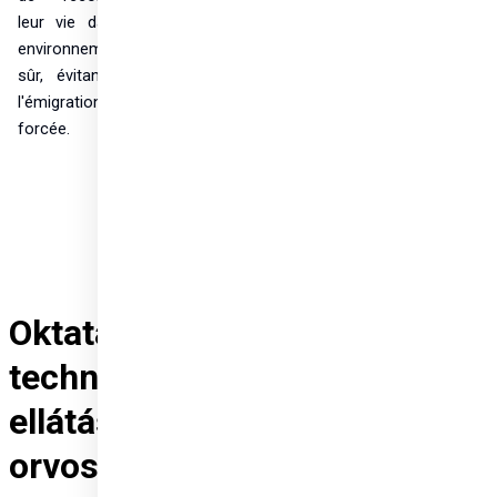
leur vie dans un 
environnement 
sûr, évitant ainsi 
l'émigration 
forcée.
Oktatással és
technológiával az
ellátásért - a magyar
orvosok sikeres