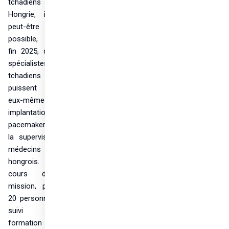
tchadiens en 
Hongrie, il sera 
peut-être 
possible, d'ici la 
fin 2025, que les 
spécialistes 
tchadiens 
puissent réaliser 
eux-mêmes des 
implantations de 
pacemakers sous 
la supervision de 
médecins 
hongrois. Au 
cours de la 
mission, plus de 
20 personnes ont 
suivi une 
formation 