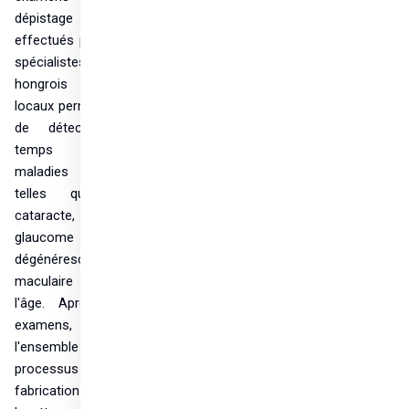
dépistage 
effectués par des 
spécialistes 
hongrois et 
locaux permettent 
de détecter à 
temps des 
maladies graves 
telles que la 
cataracte, le 
glaucome ou la 
dégénérescence 
maculaire liée à 
l'âge. Après les 
examens, 
l'ensemble du 
processus de 
fabrication des 