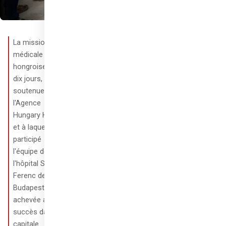
La mission 
médicale 
hongroise de 
dix jours, 
soutenue par 
l'Agence 
Hungary Helps 
et à laquelle a 
participé 
l'équipe de 
l'hôpital Szent 
Ferenc de 
Budapest, s'est 
achevée avec 
succès dans la 
capitale 