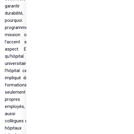
garantir la 
durabilité, c'est 
pourquoi le 
programme et la 
mission ont mis 
l'accent sur cet 
aspect. En tant 
qu'hôpital 
universitaire, 
l'hôpital central a 
impliqué dans les 
formations non 
seulement ses 
propres 
employés, mais 
aussi des 
collègues d'autres 
hôpitaux 