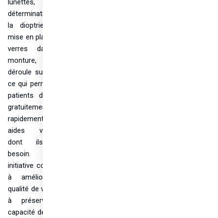
lunettes, de la 
détermination de 
la dioptrie à la 
mise en place des 
verres dans la 
monture, se 
déroule sur place, 
ce qui permet aux 
patients d'obtenir 
gratuitement et 
rapidement les 
aides visuelles 
dont ils ont 
besoin. Cette 
initiative contribue 
à améliorer la 
qualité de vie, aide 
à préserver la 
capacité de travail 