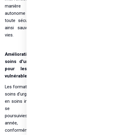
manière 
autonome et en 
toute sécurité, et 
ainsi sauver des 
vies.
Amélioration des 
soins d'urgence 
pour les plus 
vulnérables
Les formations en 
soins d'urgence et 
en soins intensifs 
se sont 
poursuivies cette 
année, 
conformément 