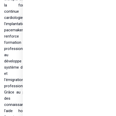
la formation 
continue en 
cardiologie et 
l'implantation de 
pacemakers – 
renforce la 
formation 
professionnelle 
au Tchad, 
développe le 
système de santé 
et réduit 
l'émigration des 
professionnels. 
Grâce au partage 
des 
connaissances, 
l'aide hongroise 