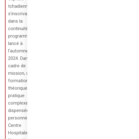
tchadienne. Elle 
s'inscrivait 
dans la 
continuité du 
programme 
lancé à 
l'automne 
2024. Dans le 
cadre de cette 
mission, une 
formation 
théorique et 
pratique 
complexe a été 
dispensée au 
personnel du 
Centre 
Hospitalier 