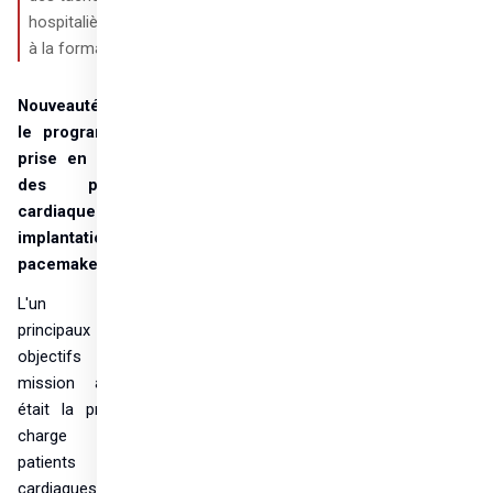
hospitalières et 
à la formation.
Nouveautés dans 
le programme - 
prise en charge 
des patients 
cardiaques et 
implantation de 
pacemakers
L'un des 
principaux 
objectifs de la 
mission actuelle 
était la prise en 
charge des 
patients 
cardiaques et la 